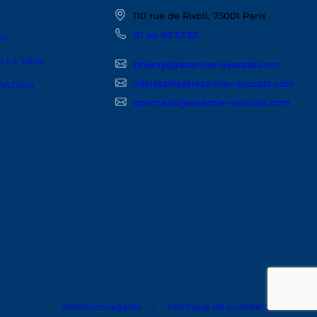
110 rue de Rivoli, 75001 Paris
01 44 63 53 53
RY
 La Taille
bhenry@recamier-avocats.com
vdelataille@recamier-avocats.com
Pachalis
cpachalis@recamier-avocats.com
Mentions légales
Politique de confidentialité