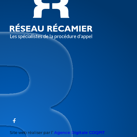
Site web réaliser par l’
Agence Digitale COQPIT