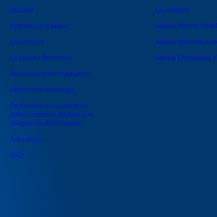
Accueil
Le cabinet
Procédure d’appel
Maître Benoit HEN
Le cabinet
Maître Véronique de
Le réseau Récamier
Maître Christophe 
Partenaires en médiation
Partenaire arbitrage
Partenaire en procédure
administrative dédiée aux
dirigeants d’entreprise
Actualités
FAQ