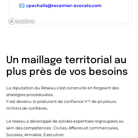
cpachalis@recamier-avocats.com
Maître Christophe DUALE
(SELARL DUALE LIGNEY
BOURDALLE) & Maître Vincent
LIGNEY
Un maillage territorial au
Cour d'appel de Pau
Avocats, Anciens avoués à la Cour,
plus près de vos besoins
Spécialité Procédure d’appel
Maître Christophe DUALE
Maître Vincent LIGNEY
La réputation du Réseau s’est construite en forgeant des
64445 Pau, France
stratégies procédurales.
contact@dlb-avocats.com
Il est devenu le postulant de confiance n°1 de plusieurs
milliers de confrères.
05 59 27 20 17
Le réseau a développé de solides expertises regroupées au
sein des compétences : Civiles, Affaires et commerciales,
Maître Marie-Camille PEPRATX
Sociales, Amiable, Exécution.
NEGRE & Maître Eric NEGRE