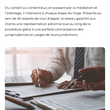
Du conseil au contentieux, en passant par la médiation et
Cour d'appel de Montpellier
l’arbitrage, il interveint à chaque étape du litige. Présents au
Avocats, Anciens avoués à la Cour,
sein de 26 ressorts de cour d’appel, le réseau garantit aux
Spécialité Procédure d’appel
clients une représentation pérenne tout au long de la
Maître Marie-Camille PEPRATX NEGRE
procédure grâce à une parfaite connaissance des
Maître Eric NEGRE
jurisprudences et usages de leurs juridictions.
34000 Montpellier, France
etude@scpnegrepepratx.com
04 67 66 06 98
Maître Franck LAFON
Cour d'appel de Versailles
Avocat, Ancien avoué à la Cour,
Spécialité Procédure d’appel
Maître Franck LAFON
78646 Versailles, France
cabinet@lafon-avocat.fr
01 39 51 90 31