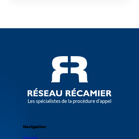
76000 Rouen, France
contact@gs-avocats.com
02 35 14 08 96
Maître Sophie LACQUIT
Cour d'appel de Riom
Avocat, Ancien avoué à la Cour,
Spécialité Procédure d’appel
Maître Sophie LACQUIT
63200 Riom, France
sophie.lacquit@me.com
04 73 38 20 25
Maître Luc BOURGES
Navigation
Cour d'appel de Rennes
Accueil