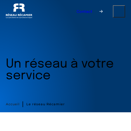
Contact
Un réseau à votre
service
∣
Accueil
Le réseau Récamier