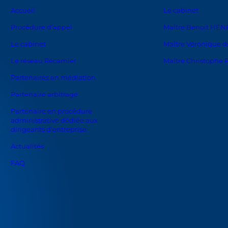
Accueil
Le cabinet
Procédure d’appel
Maître Benoit HEN
Le cabinet
Maître Véronique de
Le réseau Récamier
Maître Christophe 
Partenaires en médiation
Partenaire arbitrage
Partenaire en procédure
administrative dédiée aux
dirigeants d’entreprise
Actualités
FAQ