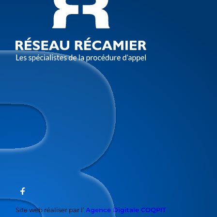
Site web réaliser par l’
Agence Digitale COQPIT