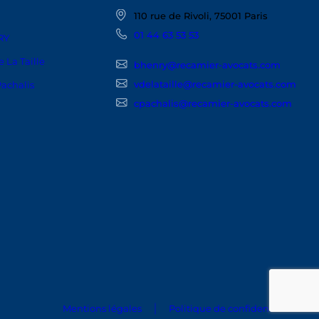
110 rue de Rivoli, 75001 Paris
01 44 63 53 53
RY
 La Taille
bhenry@recamier-avocats.com
vdelataille@recamier-avocats.com
Pachalis
cpachalis@recamier-avocats.com
Mentions légales
Politique de confidentialité