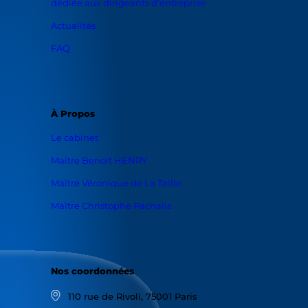
dédiée aux dirigeants d’entreprise
Actualités
FAQ
À Propos
Le cabinet
Maître Benoit HENRY
Maître Véronique de La Taille
Maître Christophe Pachalis
Nos coordonnées
110 rue de Rivoli, 75001 Paris