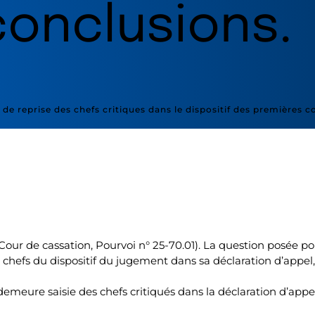
onclusions.
e de reprise des chefs critiques dans le dispositif des premières c
 de cassation, Pourvoi n° 25-70.01). La question posée porte 
 chefs du dispositif du jugement dans sa déclaration d’appel,
l demeure saisie des chefs critiqués dans la déclaration d’appe