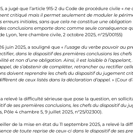
, a jugé que l’article 915-2 du Code de procédure civile «
ne 
ent critiqué mais il permet seulement de moduler le périmètre
erreurs initiales, sans que cela ne constitue une obligation
f des conclusions emporte donc comme seule conséquence que
de Lyon, 1ere chambre civile, 2 octobre 2025, n°25/00155)
6 juin 2025, a souligné que «
l’usage du verbe pouvoir au pr
ectifier, dans le dispositif des premières conclusions les che
é et non d’une obligation. Ainsi, il est loisible à l’appelant,
ppel, de s’abstenir de compléter, retrancher ou rectifier celle
s doivent reprendre les chefs du dispositif du jugement critiq
iffèrent de ceux listés dans la déclaration d’appel.
» (Cour d
 relevé la difficulté sérieuse que pose la question, en sollicita
itif de ses premières conclusions, les chefs du dispositif du 
, Pôle 4 chambre 5, 9 juillet 2025, n°25/02300).
er de la mise en état du 11 septembre 2025, a relevé la difficu
sence de toute reprise de ceux-ci dans le dispositif de ses pr