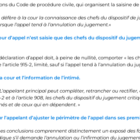
tions du Code de procédure civile, qui organisent la saisine de 
 défère à la cour la connaissance des chefs du dispositif de
orsque l’appel tend à l’annulation du jugement.
«
cour d’appel n’est saisie que des chefs du dispositif du jug
déclaration d’appel doit, à peine de nullité, comporter « les
’article 915-2, limité, sauf si l’appel tend à l’annulation du j
la cour et l’information de l’intimé.
L’appelant principal peut compléter, retrancher ou rectifier,
-2 et à l’article 908, les chefs du dispositif du jugement cri
inés et de ceux qui en dépendent
. »
our l’appelant d’ajuster le périmètre de l’appel dans ses pre
es conclusions comprennent distinctement un exposé des fai
ique s’il demande l’annulation ou l’infirmation du jugement et