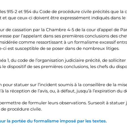
icles 915-2 et 954 du Code de procédure civile précités que la 
et que ceux-ci doivent être expressément indiqués dans le dis
ur de cassation par la Chambre 4-5 de la cour d’appel de Par
presse par l’appelant dans ses premières conclusions des chef
considérée comme ressortissant à un formalisme excessif entra
e-ci est susceptible de se poser dans de nombreux litiges.
alinéa 1, du code de l’organisation judiciaire précité, de sollicit
s le dispositif de ses premières conclusions, les chefs du disp
 pour statuer sur l’incident soumis à la conseillère de la mise
qu’à la réception de l’avis, ou, à défaut, jusqu’à l’expiration d
 permettre de formuler leurs observations. Surseoit à statuer j
 de procédure civile.
ur la portée du formalisme imposé par les textes.