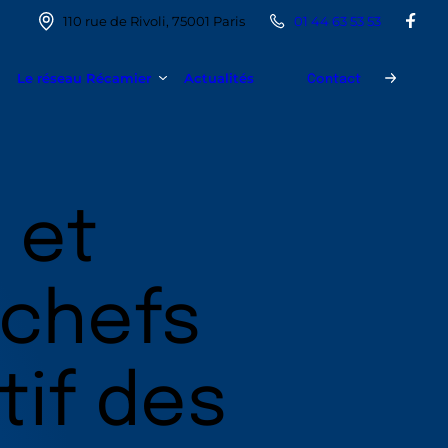
110 rue de Rivoli, 75001 Paris
01 44 63 53 53
Le réseau Récamier
Actualités
Contact
 et
 chefs
tif des