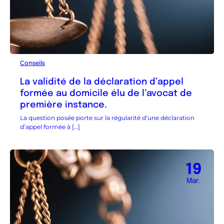
Conseils
La validité de la déclaration d’appel
formée au domicile élu de l’avocat de
première instance.
La question posée porte sur la régularité d’une déclaration
d’appel formée à […]
19
Mar.