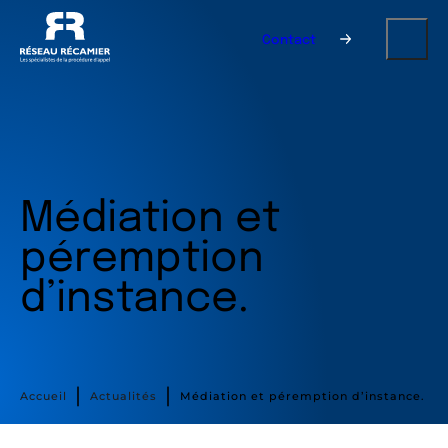
Contact
Médiation et
péremption
d’instance.
∣
∣
Accueil
Actualités
Médiation et péremption d’instance.