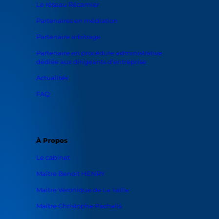
Le réseau Récamier
Partenaires en médiation
Partenaire arbitrage
Partenaire en procédure administrative
dédiée aux dirigeants d’entreprise
Actualités
FAQ
À Propos
Le cabinet
Maître Benoit HENRY
Maître Véronique de La Taille
Maître Christophe Pachalis