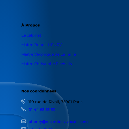
À Propos
Le cabinet
Maître Benoit HENRY
Maître Véronique de La Taille
Maître Christophe Pachalis
Nos coordonnées
110 rue de Rivoli, 75001 Paris
01 44 63 53 53
bhenry@recamier-avocats.com