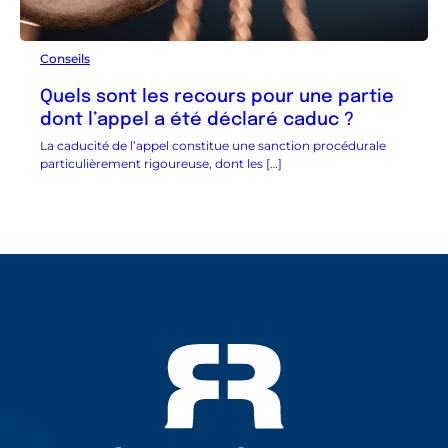
Conseils
Quels sont les recours pour une partie
dont l’appel a été déclaré caduc ?
La caducité de l’appel constitue une sanction procédurale
particulièrement rigoureuse, dont les […]