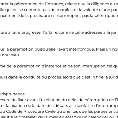
tater la péremption de l’instance, relève que la diligence au s
lle qui ne se contente pas de manifester la volonté d’une part
l’avancement de la procédure n’interrompant pas la péremption 
e à faire progresser l’affaire comme celle adressée à la jurid
 sur la péremption puisqu’elle l’avait interrompue. Mais un 
 à nouveau.
de la péremption d’instance et de son interruption, tel que
urs dans la conduite du procès, alors que c’est in fine la juri
urisprudence.
sure de fixer avant l’expiration du délai de péremption de l’i
iter la fixation de la date des débats à la seule fin d’interrom
du Code de Procédure Civile qu’une fois que les parties ont 
uf si le conseiller de la mise en état fixe un calendrier ou l