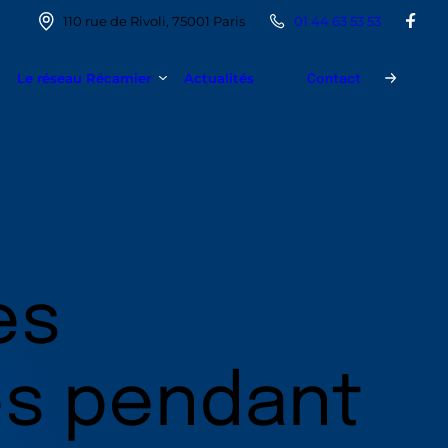
110 rue de Rivoli, 75001 Paris
01 44 63 53 53
Le réseau Récamier
Actualités
Contact
es
es pendant