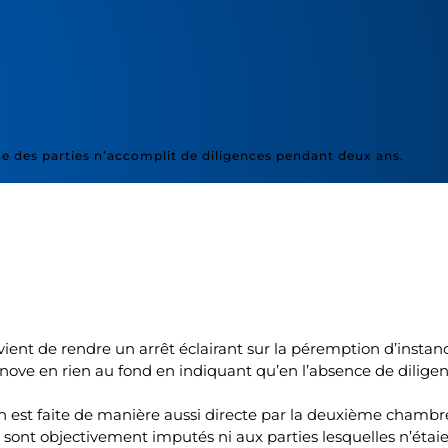
e des parties n’accomplit de diligences pendant deux ans.
ent de rendre un arrêt éclairant sur la péremption d’instan
ove en rien au fond en indiquant qu’en l’absence de diligence
on est faite de manière aussi directe par la deuxième chambre
e sont objectivement imputés ni aux parties lesquelles n’éta