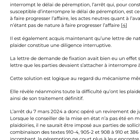
interrompt le délai de péremption, l’arrêt qui, pour cons
susceptible d’interrompre le délai de péremption, est ce
à faire progresser l’affaire, les actes neutres quant à 
n’étant pas de nature à faire progresser l’affaire [
4
]
Il est également acquis maintenant qu’une lettre de natur
plaider constitue une diligence interruptive.
La lettre de demande de fixation avait bien eu un effet
lettre que les parties devaient s’attacher à interrompre
Cette solution est logique au regard du mécanisme même 
Elle révèle néanmoins toute la difficulté qu’ont les plaide
ainsi de son traitement définitif.
L’arrêt du 7 mars 2024 a donc opéré un revirement de j
Lorsque le conseiller de la mise en état n’a pas été en me
plaidoiries, il ne saurait être imposé aux parties de sollic
combinaison des textes 910-4, 905-2 et 908 à 910 et 386 
incombant, la péremption ne court plus à leur encontre, sa