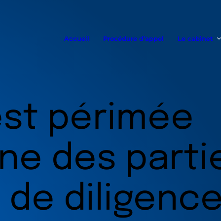
Accueil
Procédure d’appel
Le cabinet
est périmée
ne des parti
 de diligenc