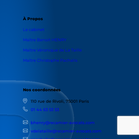
À Propos
Le cabinet
Maître Benoit HENRY
Maître Véronique de La Taille
Maître Christophe Pachalis
Nos coordonnées
110 rue de Rivoli, 75001 Paris
01 44 63 53 53
bhenry@recamier-avocats.com
vdelataille@recamier-avocats.com