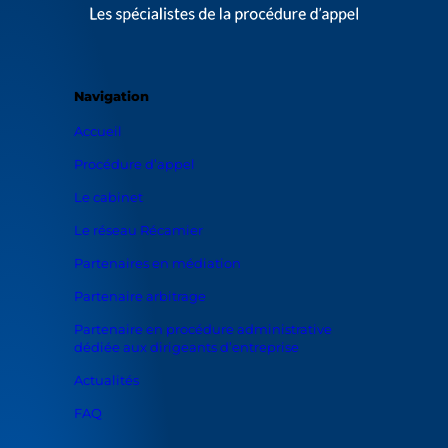
Navigation
Accueil
Procédure d’appel
Le cabinet
Le réseau Récamier
Partenaires en médiation
Partenaire arbitrage
Partenaire en procédure administrative
dédiée aux dirigeants d’entreprise
Actualités
FAQ