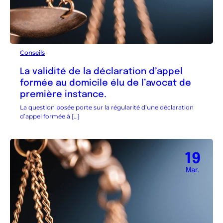
Conseils
La validité de la déclaration d’appel
formée au domicile élu de l’avocat de
première instance.
La question posée porte sur la régularité d’une déclaration
d’appel formée à […]
19
Mar.