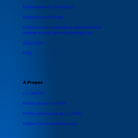
Partenaires en médiation
Partenaire arbitrage
Partenaire en procédure administrative
dédiée aux dirigeants d’entreprise
Actualités
FAQ
À Propos
Le cabinet
Maître Benoit HENRY
Maître Véronique de La Taille
Maître Christophe Pachalis