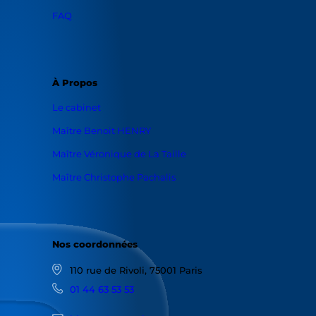
FAQ
À Propos
Le cabinet
Maître Benoit HENRY
Maître Véronique de La Taille
Maître Christophe Pachalis
Nos coordonnées
110 rue de Rivoli, 75001 Paris
01 44 63 53 53