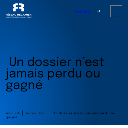
Contact
Un dossier n’est
jamais perdu ou
gagné
∣
∣
Accueil
Actualités
Un dossier n’est jamais perdu ou
gagné